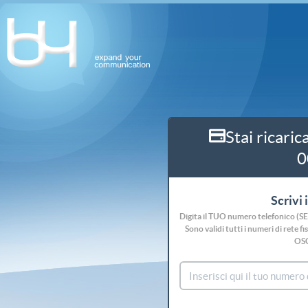
Stai ricaric
0
Scrivi 
Digita il TUO numero telefonico (S
Sono validi tutti i numeri di rete
OS