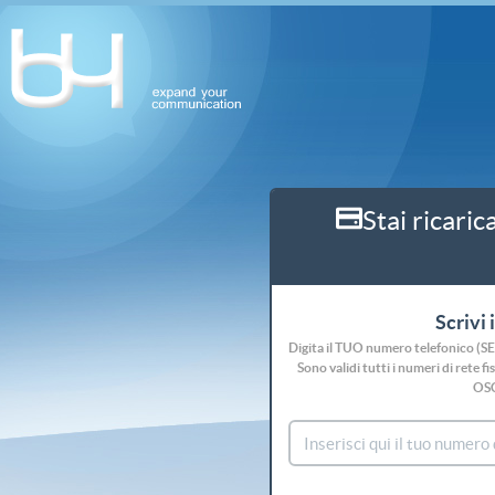
Stai ricaric
Scrivi 
Digita il TUO numero telefonico (S
Sono validi tutti i numeri di rete
OS