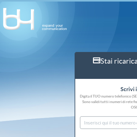
Stai ricaric
Scrivi 
Digita il TUO numero telefonico (S
Sono validi tutti i numeri di rete
OS