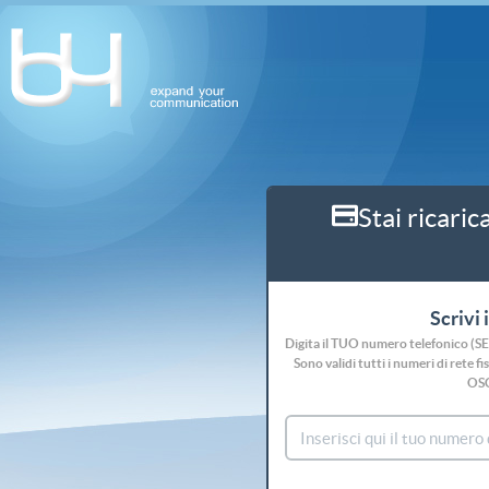
Stai ricaric
Scrivi 
Digita il TUO numero telefonico (S
Sono validi tutti i numeri di rete
OS