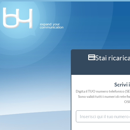
Stai ricaric
Scrivi 
Digita il TUO numero telefonico (S
Sono validi tutti i numeri di rete
OS