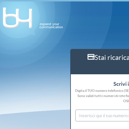
Stai ricaric
Scrivi 
Digita il TUO numero telefonico (S
Sono validi tutti i numeri di rete
OS