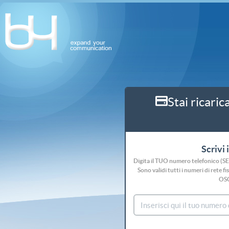
Stai ricaric
Scrivi 
Digita il TUO numero telefonico (S
Sono validi tutti i numeri di rete
OS