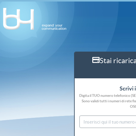
Stai ricaric
Scrivi 
Digita il TUO numero telefonico (S
Sono validi tutti i numeri di rete
OS