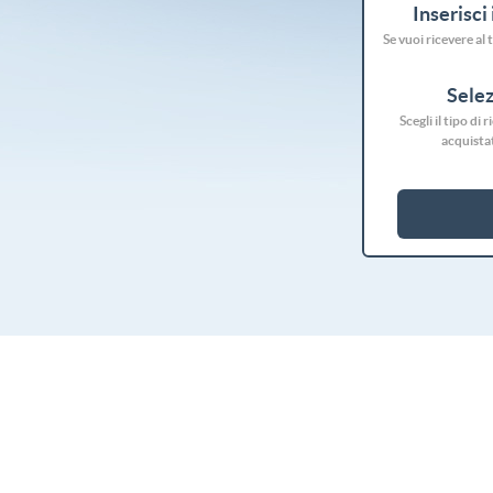
Inserisci 
Se vuoi ricevere al t
Selez
Scegli il tipo di
acquistat