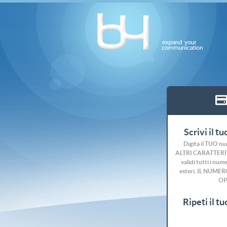
Scrivi il t
Digita il TUO n
ALTRI CARATTERI) d
validi tutti i numer
esteri. IL NUM
OP
Ripeti il t