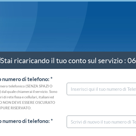
Stai ricaricando il tuo conto sul servizio 
uo numero di telefono: *
umero telefonico (SENZA SPAZI O
al quale chiamerai il servizio. Sono
i di rete fissa e cellulari, italiani ed
ERO NON DEVE ESSERE OSCURATO
PURE RISERVATO.
uo numero di telefono: *