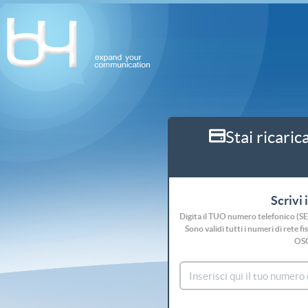
Stai ricaric
Scrivi 
Digita il TUO numero telefonico (S
Sono validi tutti i numeri di rete
OS