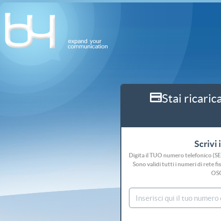
Stai ricaric
Scrivi 
Digita il TUO numero telefonico (S
Sono validi tutti i numeri di rete
OS