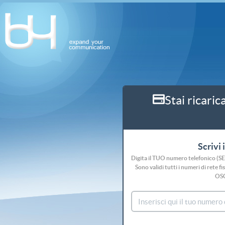
Stai ricaric
Scrivi 
Digita il TUO numero telefonico (S
Sono validi tutti i numeri di rete
OS