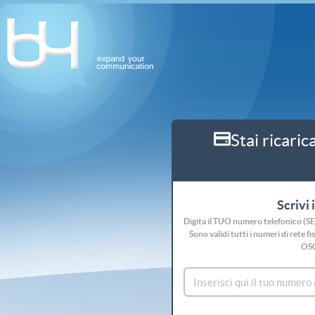
Stai ricaric
Scrivi 
Digita il TUO numero telefonico (S
Sono validi tutti i numeri di rete
OS