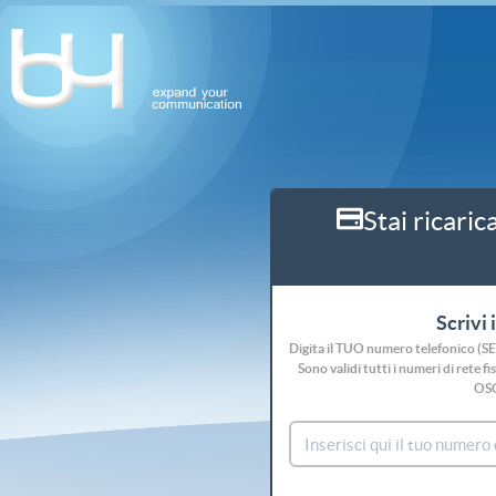
Stai ricaric
Scrivi 
Digita il TUO numero telefonico (S
Sono validi tutti i numeri di rete
OS