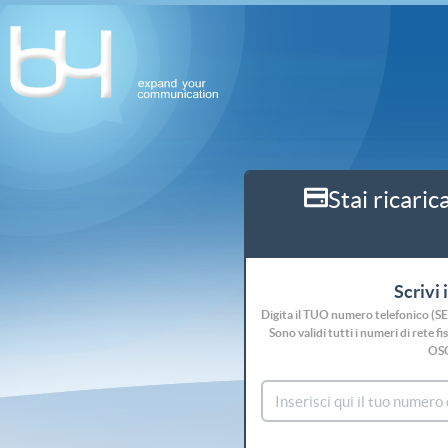
Stai ricaric
Scrivi 
Digita il TUO numero telefonico (S
Sono validi tutti i numeri di rete
OS