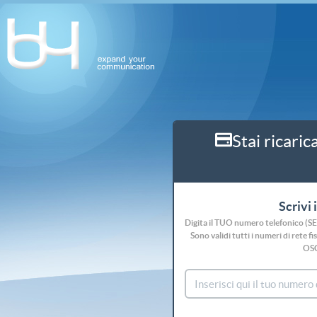
Stai ricaric
Scrivi 
Digita il TUO numero telefonico (S
Sono validi tutti i numeri di rete
OS