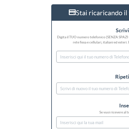
Stai ricaricando i
Scrivi
Digita il TUO numero telefonico (SENZA SPAZI O 
rete fissa e cellulari, italiani 
Ripeti
Inse
Se vuoi ricevere al t