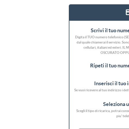
Scrivi il tuo nume
Digita il TUO numero telefonico 
dal quale chiamerai il servizio. Sono 
cellulari, italiani ed ester
OSCURATO OPPU
Ripeti il tuo nume
Inserisci il tuo 
Se vuoi ricevere al tuo indirizzo i de
Seleziona 
Scegli il tipo di ricarica, potrai co
piu' tel