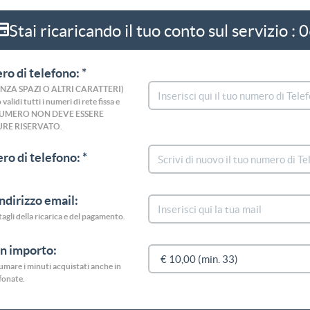
Stai ricaricando il tuo conto sul servizio
ro di telefono: *
(SENZA SPAZI O ALTRI CARATTERI)
validi tutti i numeri di rete fissa e
i. IL NUMERO NON DEVE ESSERE
RE RISERVATO.
ro di telefono: *
indirizzo email:
ttagli della ricarica e del pagamento.
un importo:
nsumare i minuti acquistati anche in
efonate.