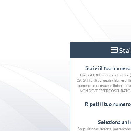
Stai
Scrivi il tuo numero 
Digita il TUO numero telefonic
CARATTERI) dal quale chiamerai il se
numeri di rete fissa e cellulari, ita
NON DEVE ESSERE OSCURATO
Ripeti il tuo numero 
Seleziona un 
Scegli il tipo di ricarica, potrai co