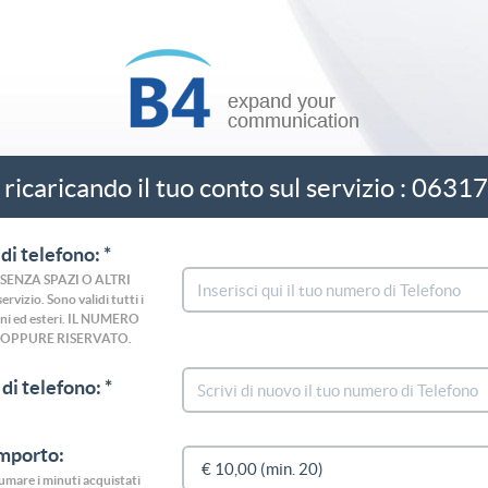
 ricaricando il tuo conto sul servizio : 063
di telefono: *
o (SENZA SPAZI O ALTRI
rvizio. Sono validi tutti i
liani ed esteri. IL NUMERO
 OPPURE RISERVATO.
di telefono: *
importo:
nsumare i minuti acquistati