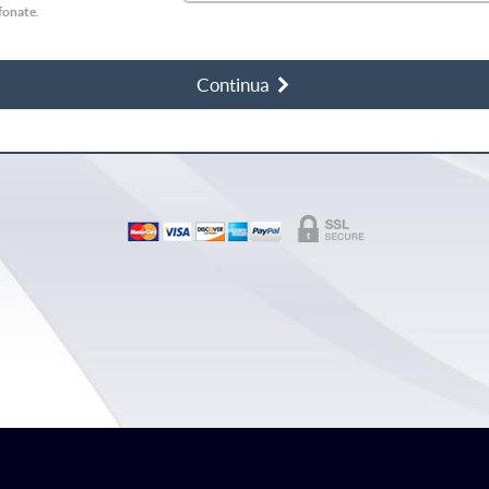
efonate.
Continua