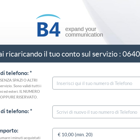
i ricaricando il tuo conto sul servizio : 06
di telefono: *
o (SENZA SPAZI O ALTRI
rvizio. Sono validi tutti i
liani ed esteri. IL NUMERO
 OPPURE RISERVATO.
di telefono: *
importo:
nsumare i minuti acquistati