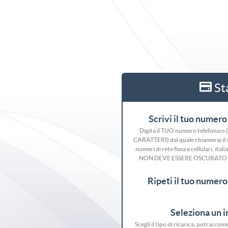
Sta
Scrivi il tuo numero 
Digita il TUO numero telefonic
CARATTERI) dal quale chiamerai il se
numeri di rete fissa e cellulari, ita
NON DEVE ESSERE OSCURATO
Ripeti il tuo numero 
Seleziona un 
Scegli il tipo di ricarica, potrai co