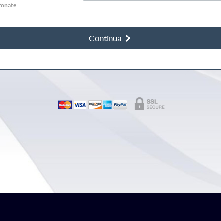
efonate.
Continua