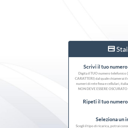
Stai
Scrivi il tuo numero 
Digita il TUO numero telefonic
CARATTERI) dal quale chiamerai il se
numeri di rete fissa e cellulari, ita
NON DEVE ESSERE OSCURATO
Ripeti il tuo numero 
Seleziona un 
Scegli il tipo di ricarica, potrai co