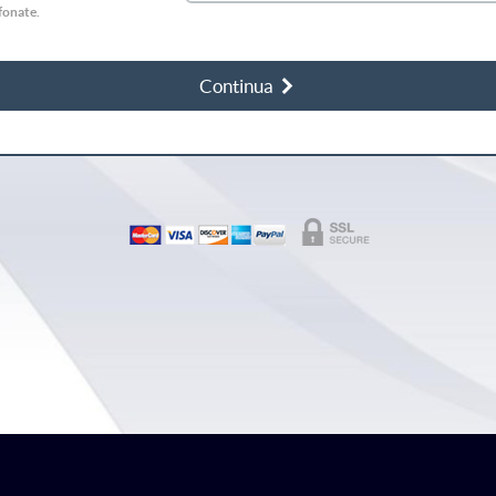
efonate.
Continua