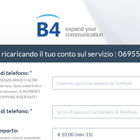
 ricaricando il tuo conto sul servizio : 069
di telefono: *
o (SENZA SPAZI O ALTRI
rvizio. Sono validi tutti i
liani ed esteri. IL NUMERO
 OPPURE RISERVATO.
di telefono: *
importo:
nsumare i minuti acquistati