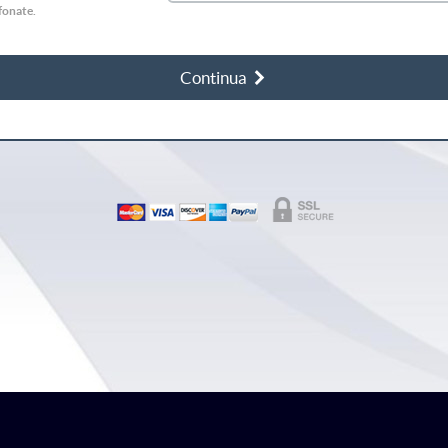
efonate.
Continua