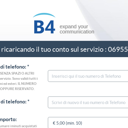
 ricaricando il tuo conto sul servizio : 069
di telefono: *
o (SENZA SPAZI O ALTRI
rvizio. Sono validi tutti i
liani ed esteri. IL NUMERO
 OPPURE RISERVATO.
di telefono: *
importo:
nsumare i minuti acquistati