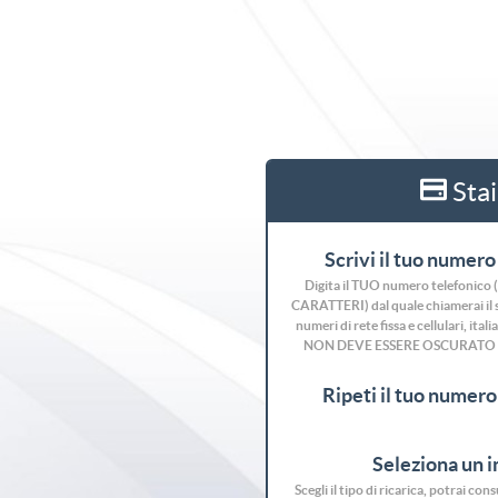
Stai
Scrivi il tuo numero 
Digita il TUO numero telefonic
CARATTERI) dal quale chiamerai il se
numeri di rete fissa e cellulari, ita
NON DEVE ESSERE OSCURATO
Ripeti il tuo numero 
Seleziona un 
Scegli il tipo di ricarica, potrai co